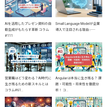
AIを活用したプレゼン資料の自
Small Language Modelが企業
動生成がもたらす革新 コラム
導入で注目される理由――…
#111
営業職はどう変わる？AI時代に
Angularは本当に生き残る？ 課
生き残るための新スキルとは
題・可能性・将来性を徹底分
コラム#61…
析！ コ…