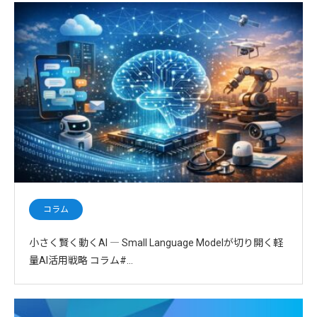
コラム
小さく賢く動くAI ― Small Language Modelが切り開く軽
量AI活用戦略 コラム#…