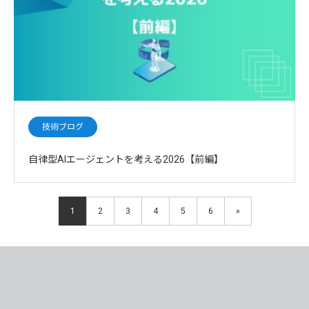
技術ブログ
自律型AIエージェントを考える2026【前編】
1
2
3
4
5
6
»