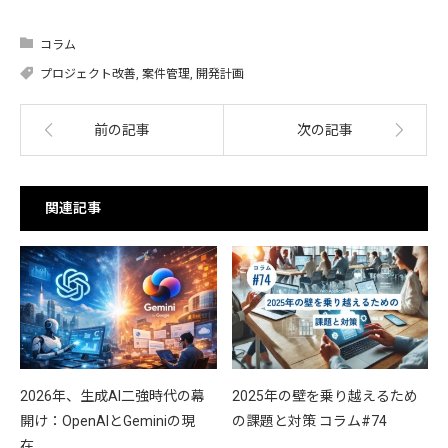
コラム
プロジェクト改善
,
案件管理
,
開発計画
前の記事
次の記事
関連記事
2026年、生成AI二強時代の幕
2025年の壁を乗り越えるため
開け：OpenAIとGeminiの現
の課題と対策 コラム#74
在…