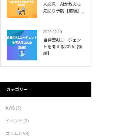
人必見！AIが教える
先回り予防【前編】…
2026.02.19
自律型AIエージェン
トを考える2026【後
編】
カテゴリー
AWS
(5)
ー
イベント
(2)
コラム
(198)