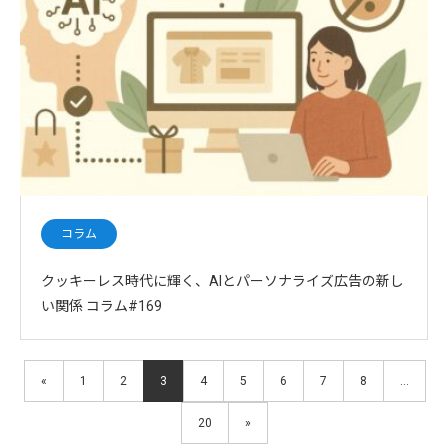
コラム
クッキーレス時代に輝く、AIとパーソナライズ広告の新し
い関係 コラム#169
«
1
2
3
4
5
6
7
8
…
20
»