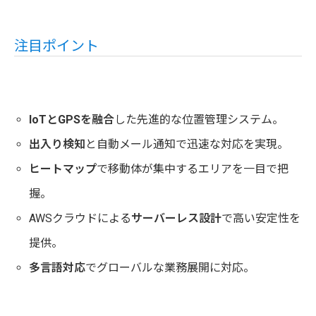
注目ポイント
IoTとGPSを融合
した先進的な位置管理システム。
出入り検知
と自動メール通知で迅速な対応を実現。
ヒートマップ
で移動体が集中するエリアを一目で把
握。
AWSクラウドによる
サーバーレス設計
で高い安定性を
提供。
多言語対応
でグローバルな業務展開に対応。