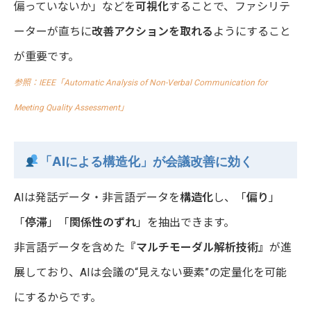
偏っていないか」などを
可視化
することで、ファシリテ
ーターが直ちに
改善アクションを取れる
ようにすること
が重要です。
参照：IEEE「Automatic Analysis of Non-Verbal Communication for
Meeting Quality Assessment
」
「AIによる構造化」が会議改善に効く
AIは発話データ・非言語データを
構造化
し、「
偏り
」
「
停滞
」「
関係性のずれ
」を抽出できます。
非言語データを含めた
『
マルチモーダル解析技術
』
が進
展しており、AIは会議の“見えない要素”の定量化を可能
にするからです。