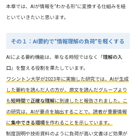
本章では、AIが情報を“わかる形”に変換する仕組みを紐
といていきたいと思います。
その１：AI要約で“情報理解の負荷”を軽くする
AIによる要約機能は、単なる時短ではなく「
理解の入
口
」を整える役割を果たしています。
ワシントン大学が2023年に実施した研究では、AIが生成
した要約を読んだ人の方が、原文を読んだグループより
も
短時間
で
正確な理解
に到達したと報告されました。こ
の研究は、AIが要点を抽出することで、読者が重要情報
に
集中できる環境
を作れることを示しています。
制度説明や技術資料のように負荷が高い文書ほど効果が