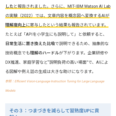
した
と報告されました。さらに、MIT-IBM Watson AI Lab
の実験（2022）では、文章内容を概念図へ変換するAIが
理解度向上
に寄与したという結果も報告されています。
たとえば「APIを小学生にも説明して」と依頼すると、
日常生活
に
置き換えた比喩
で説明できるため、抽象的な
技術概念でも
理解のハードル
が下がります。企業研修や
DX推進、家庭学習など“説明負荷の高い場面”で、AIによ
る図解や例え話の生成は大きな助けになります。
参照：Efficient Vision-Language Instruction Tuning for Large Language
Models
その３：つまづきを減らして習熟度UPに貢