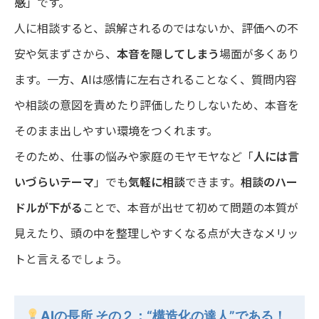
感
」です。
人に相談すると、誤解されるのではないか、評価への不
安や気まずさから、
本音を隠してしまう
場面が多くあり
ます。一方、AIは感情に左右されることなく、質問内容
や相談の意図を責めたり評価したりしないため、本音を
そのまま出しやすい環境をつくれます。
そのため、仕事の悩みや家庭のモヤモヤなど「
人には言
いづらいテーマ
」でも
気軽に相談
できます。
相談のハー
ドルが下がる
ことで、本音が出せて初めて問題の本質が
見えたり、頭の中を整理しやすくなる点が大きなメリッ
トと言えるでしょう。
AIの長所 その２：
“構造化の達人”である！