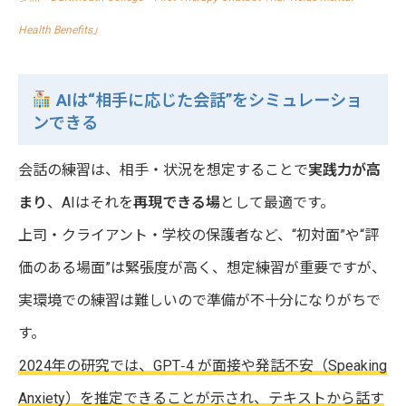
Health Benefits」
AIは“相手に応じた会話”をシミュレーショ
ンできる
会話の練習は、相手・状況を想定することで
実践力が高
まり
、AIはそれを
再現できる場
として最適です。
上司・クライアント・学校の保護者など、“初対面”や“評
価のある場面”は緊張度が高く、想定練習が重要ですが、
実環境での練習は難しいので準備が不十分になりがちで
す。
2024年の研究では、GPT‑4 が面接や発話不安（Speaking
Anxiety）を推定できることが示され、テキストから話す