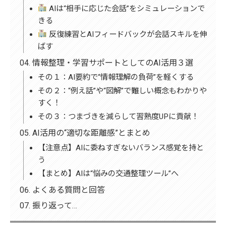
AIは“相手に応じた会話”をシミュレーションで
きる
反復練習とAIフィードバックが会話スキルを伸
ばす
情報整理・学習サポートとしてのAI活用３選
その１：AI要約で“情報理解の負荷”を軽くする
その２：“例え話”や“図解”で難しい概念もわかりや
すく！
その３：つまづきを減らして習熟度UPに貢献！
AI活用の“適切な距離感”とまとめ
【注意点】AIに委ねすぎないバランス感覚を持と
う
【まとめ】AIは“悩みの交通整理ツール”へ
よくある質問と回答
振り返って…