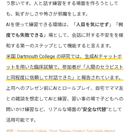
う思いです。人と話す練習をする場面を作ろうとして
も、恥ずかしさや怖さが邪魔をします。
AIを使って練習できる環境は、「
人目を気にせず
」「
何
度でも失敗できる
」場として、会話に対する不安をを緩
和する第一のステップとして機能すると言えます。
米国 Dartmouth College の研究では、生成AIチャットボ
ットを用いた臨床試験で、参加者が「人間のセラピスト
と同程度に信頼して対話できた」と報告されています。
上司へのプレゼン前にAIとロールプレイ、自宅でママ友
との雑談を想定してAIと練習、習い事の場で子どもへの
問いかけ練習など、リアルな場面の“
安全な代替
”として
活用可能です。
参照：Dartmouth College「First Therapy Chatbot Trial Yields Mental