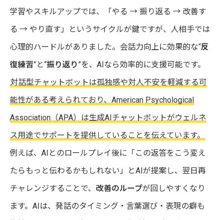
学習やスキルアップでは、「やる → 振り返る → 改善す
る → やり直す」というサイクルが鍵ですが、人相手では
心理的ハードルがありました。会話力向上に効果的な“
反
復練習
”と“
振り返り
”を、AIなら効率的に支援可能です。
対話型チャットボットは孤独感や対人不安を軽減する可
能性がある考えられており、American Psychological
Association（APA）は生成AIチャットボットがウェルネ
ス用途でサポートを提供していることを伝えています。
例えば、AIとのロールプレイ後に「この返答をこう変え
たらもっと伝わるかもしれない」とAIが提案し、翌日再
チャレンジすることで、
改善のループ
が回しやすくなり
ます。AIは、発話のタイミング・言葉選び・表現の癖も