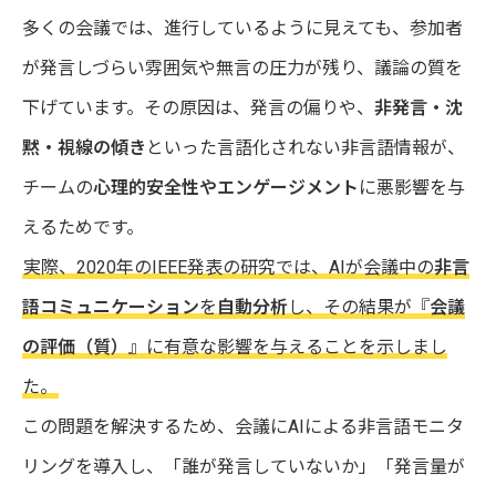
多くの会議では、進行しているように見えても、参加者
が発言しづらい雰囲気や無言の圧力が残り、議論の質を
下げています。その原因は、発言の偏りや、
非発言・沈
黙・視線の傾き
といった言語化されない非言語情報が、
チームの
心理的安全性やエンゲージメント
に悪影響を与
えるためです。
実際、2020年のIEEE発表の研究では、AIが会議中の
非言
語コミュニケーション
を
自動分析
し、その結果が『
会議
の評価（質）
』に有意な影響を与えることを示しまし
た。
この問題を解決するため、会議にAIによる非言語モニタ
リングを導入し、「誰が発言していないか」「発言量が