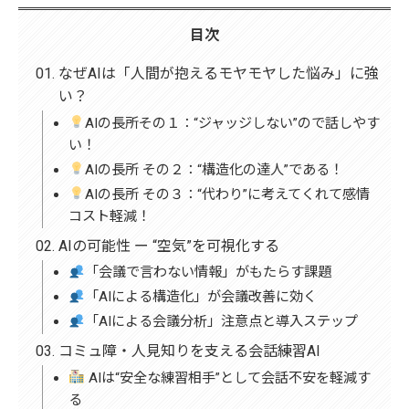
目次
なぜAIは「人間が抱えるモヤモヤした悩み」に強
い？
AIの長所その１：“ジャッジしない”ので話しやす
い！
AIの長所 その２：“構造化の達人”である！
AIの長所 その３：“代わり”に考えてくれて感情
コスト軽減！
AIの可能性 ー “空気”を可視化する
「会議で言わない情報」がもたらす課題
「AIによる構造化」が会議改善に効く
「AIによる会議分析」注意点と導入ステップ
コミュ障・人見知りを支える会話練習AI
AIは“安全な練習相手”として会話不安を軽減す
る