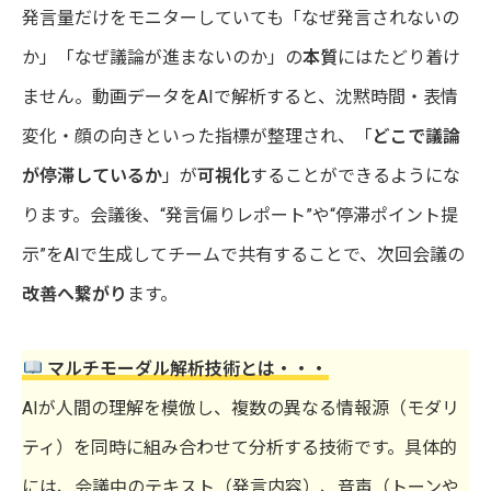
発言量だけをモニターしていても「なぜ発言されないの
か」「なぜ議論が進まないのか」の
本質
にはたどり着け
ません。動画データをAIで解析すると、沈黙時間・表情
変化・顔の向きといった指標が整理され、「
どこで議論
が停滞しているか
」が
可視化
することができるようにな
ります。会議後、“発言偏りレポート”や“停滞ポイント提
示”をAIで生成してチームで共有することで、次回会議の
改善へ繋がり
ます。
マルチモーダル解析技術とは・・・
AIが人間の理解を模倣し、複数の異なる情報源（モダリ
ティ）を同時に組み合わせて分析する技術です。具体的
には、会議中のテキスト（発言内容）、音声（トーンや