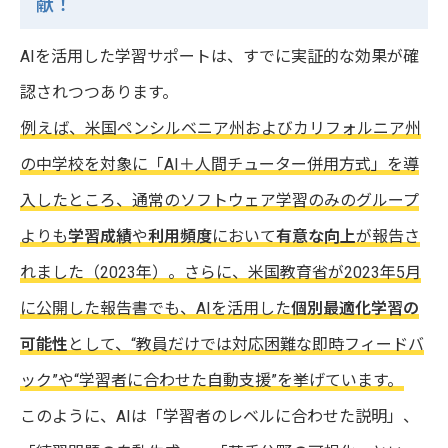
献！
AIを活用した学習サポートは、すでに実証的な効果が確
認されつつあります。
例えば、米国ペンシルベニア州およびカリフォルニア州
の中学校を対象に「AI＋人間チューター併用方式」を導
入したところ、通常のソフトウェア学習のみのグループ
よりも
学習成績
や
利用頻度
において
有意な向上
が報告さ
れました（2023年）。さらに、米国教育省が2023年5月
に公開した報告書でも、AIを活用した
個別最適化学習の
可能性
として、“教員だけでは対応困難な即時フィードバ
ック”や“学習者に合わせた自動支援”を挙げています。
このように、AIは「学習者のレベルに合わせた説明」、