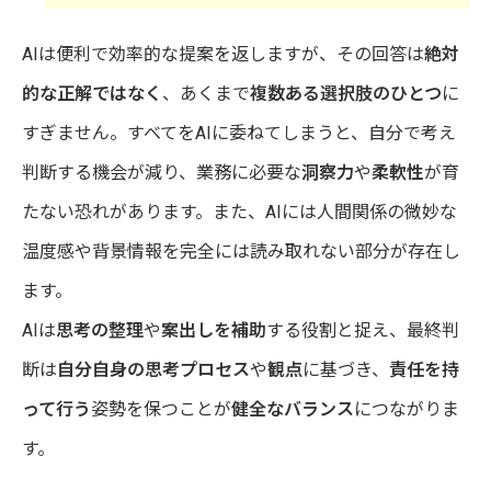
AIは便利で効率的な提案を返しますが、その回答は
絶対
的な正解ではなく
、あくまで
複数ある選択肢のひとつ
に
すぎません。すべてをAIに委ねてしまうと、自分で考え
判断する機会が減り、業務に必要な
洞察力
や
柔軟性
が育
たない恐れがあります。また、AIには人間関係の微妙な
温度感や背景情報を完全には読み取れない部分が存在し
ます。
AIは
思考の整理
や
案出しを補助
する役割と捉え、最終判
断は
自分自身の思考プロセス
や
観点
に基づき、
責任を持
って行う
姿勢を保つことが
健全なバランス
につながりま
す。