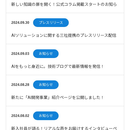
新しい知識の扉を開く！公式コラム掲載スタートのお知ら
せ
2024.09.30
プレスリリース
AIソリューションに関する三社提携のプレスリリース配信
について
2024.09.03
お知らせ
AIをもっと身近に。技術ブログで最新情報を発信！
2024.08.28
お知らせ
新たに「AI開発事業」紹介ページを公開しました！
2024.08.02
お知らせ
新入社員が語る！リアルな声をお届けするインタビューペ