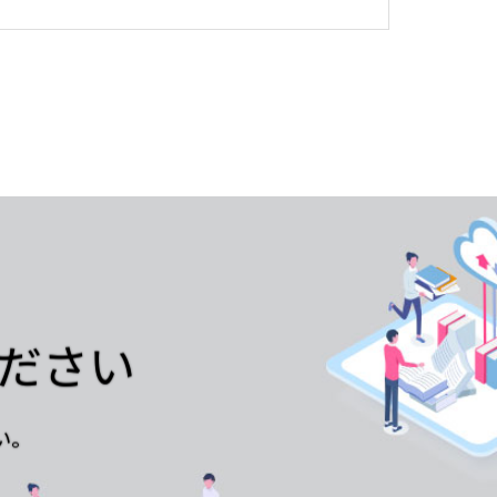
ください
い。