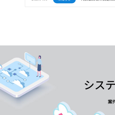
システ
案